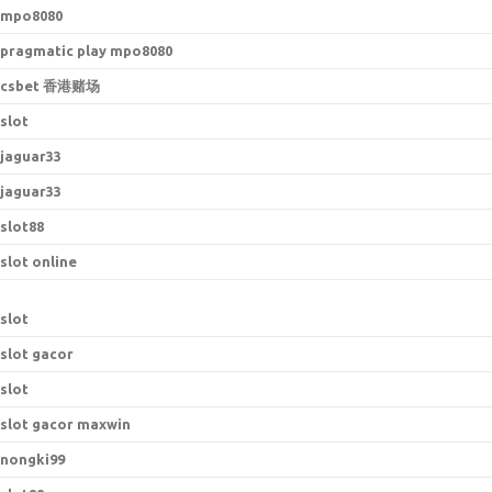
mpo8080
pragmatic play mpo8080
csbet 香港赌场
slot
jaguar33
jaguar33
slot88
slot online
slot
slot gacor
slot
slot gacor maxwin
nongki99