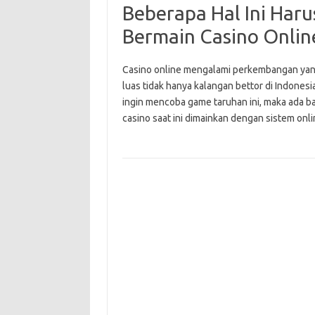
Beberapa Hal Ini Har
Bermain Casino Onlin
Casino online mengalami perkembangan yang 
luas tidak hanya kalangan bettor di Indonesia
ingin mencoba game taruhan ini, maka ada b
casino saat ini dimainkan dengan sistem on