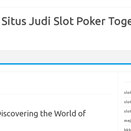
Situs Judi Slot Poker Tog
slo
slo
Discovering the World of
slo
mej
hk