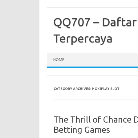
Skip
to
content
QQ707 – Daftar 
Terpercaya
HOME
CATEGORY ARCHIVES:
HOKIPLAY SLOT
The Thrill of Chance 
Betting Games