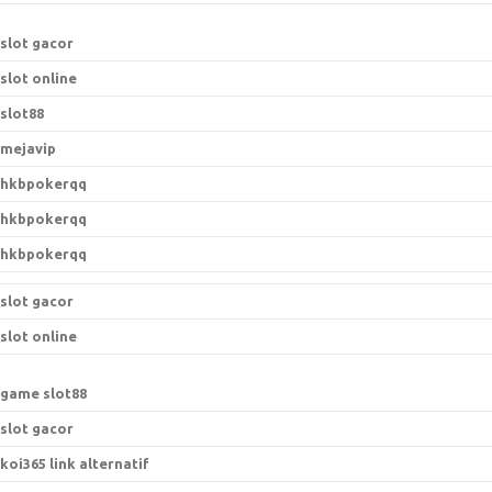
slot gacor
slot online
slot88
mejavip
hkbpokerqq
hkbpokerqq
hkbpokerqq
slot gacor
slot online
game slot88
slot gacor
koi365 link alternatif