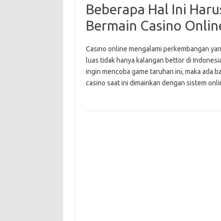
Beberapa Hal Ini Har
Bermain Casino Onlin
Casino online mengalami perkembangan yang 
luas tidak hanya kalangan bettor di Indonesia
ingin mencoba game taruhan ini, maka ada b
casino saat ini dimainkan dengan sistem on