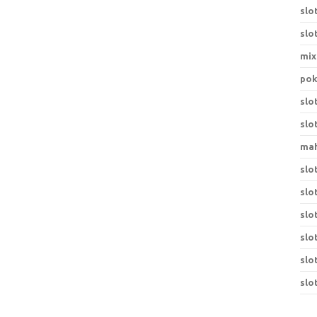
slo
slo
mix
pok
slo
slo
mah
slo
slo
slo
slo
slo
slo