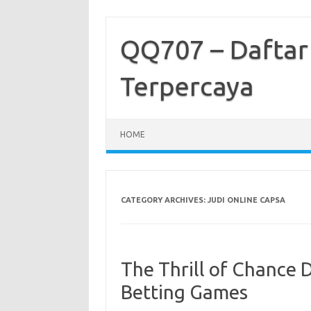
Skip
to
content
QQ707 – Daftar 
Terpercaya
HOME
CATEGORY ARCHIVES:
JUDI ONLINE CAPSA
The Thrill of Chance 
Betting Games