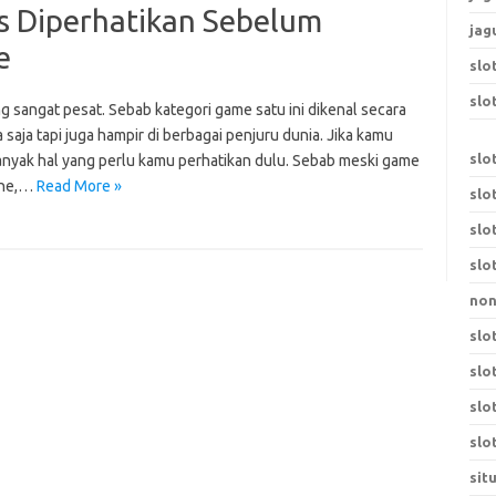
us Diperhatikan Sebelum
jag
e
slo
slo
sangat pesat. Sebab kategori game satu ini dikenal secara
 saja tapi juga hampir di berbagai penjuru dunia. Jika kamu
slo
anyak hal yang perlu kamu perhatikan dulu. Sebab meski game
line,…
Read More »
slo
slo
slo
non
slo
slo
slo
slo
sit