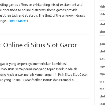
tting games offers an exhilarating mix of excitement and
hk
re of casinos to online platforms, these games provide
hk
est their luck and strategy. The thrill of the unknown draws
change…
Read More »
slo
slo
Online di Situs Slot Gacor
gam
slo
koi
t gacor yang terpercaya memerlukan kombinasi
mp
ihan situs serta permainan yang tepat. Berikut adalah
mp
ang Anda untuk meraih kemenangan: 1. Pilih Situs Slot Gacor
litas yang Sesuai 3. Manfaatkan Bonus dan Promosi 4.…
pra
cs
slo
jag