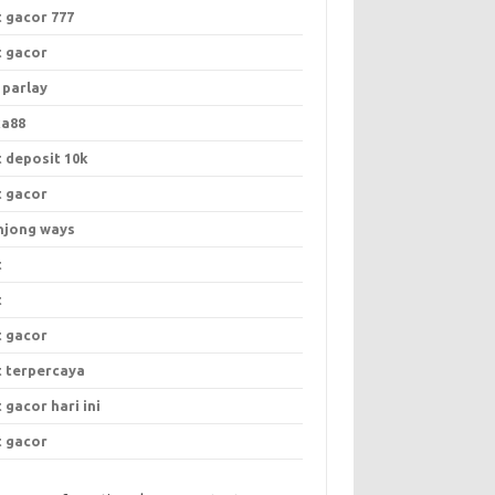
t gacor 777
t gacor
 parlay
a88
t deposit 10k
t gacor
jong ways
t
t
t gacor
t terpercaya
t gacor hari ini
t gacor