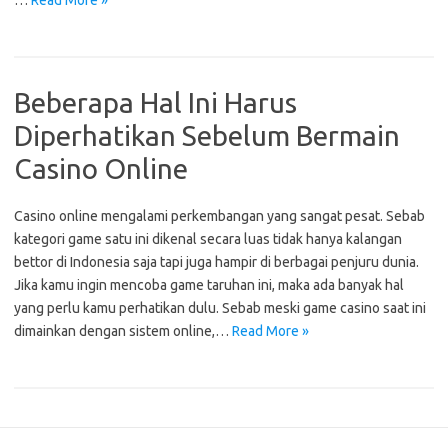
…
Read More »
Beberapa Hal Ini Harus
Diperhatikan Sebelum Bermain
Casino Online
Casino online mengalami perkembangan yang sangat pesat. Sebab
kategori game satu ini dikenal secara luas tidak hanya kalangan
bettor di Indonesia saja tapi juga hampir di berbagai penjuru dunia.
Jika kamu ingin mencoba game taruhan ini, maka ada banyak hal
yang perlu kamu perhatikan dulu. Sebab meski game casino saat ini
dimainkan dengan sistem online,…
Read More »