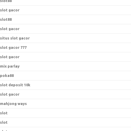
slot88
slot gacor
slot88
slot gacor
situs slot gacor
slot gacor 777
slot gacor
mix parlay
poka88
slot deposit 10k
slot gacor
mahjong ways
slot
slot