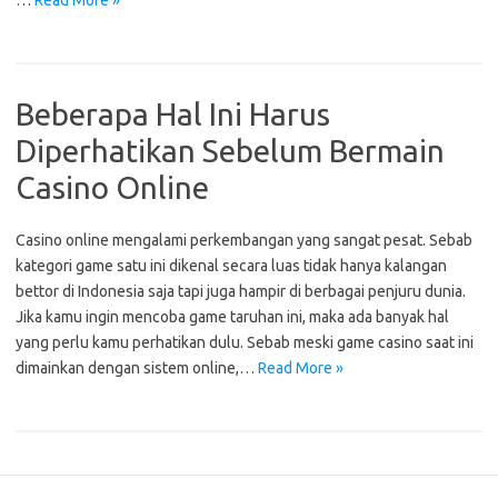
…
Read More »
Beberapa Hal Ini Harus
Diperhatikan Sebelum Bermain
Casino Online
Casino online mengalami perkembangan yang sangat pesat. Sebab
kategori game satu ini dikenal secara luas tidak hanya kalangan
bettor di Indonesia saja tapi juga hampir di berbagai penjuru dunia.
Jika kamu ingin mencoba game taruhan ini, maka ada banyak hal
yang perlu kamu perhatikan dulu. Sebab meski game casino saat ini
dimainkan dengan sistem online,…
Read More »