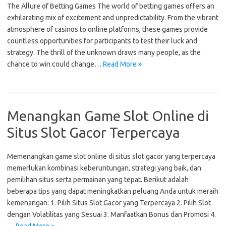
The Allure of Betting Games The world of betting games offers an
exhilarating mix of excitement and unpredictability. From the vibrant
atmosphere of casinos to online platforms, these games provide
countless opportunities for participants to test their luck and
strategy. The thrill of the unknown draws many people, as the
chance to win could change…
Read More »
Menangkan Game Slot Online di
Situs Slot Gacor Terpercaya
Memenangkan game slot online di situs slot gacor yang terpercaya
memerlukan kombinasi keberuntungan, strategi yang baik, dan
pemilihan situs serta permainan yang tepat. Berikut adalah
beberapa tips yang dapat meningkatkan peluang Anda untuk meraih
kemenangan: 1. Pilih Situs Slot Gacor yang Terpercaya 2. Pilih Slot
dengan Volatilitas yang Sesuai 3. Manfaatkan Bonus dan Promosi 4.