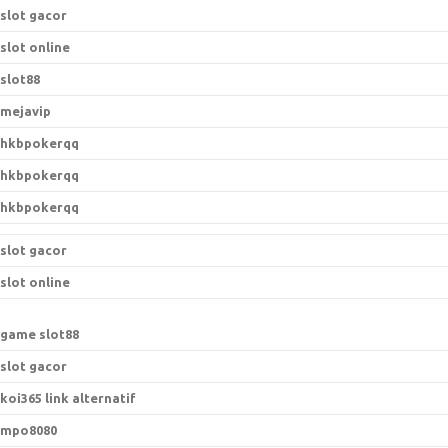
slot gacor
slot online
slot88
mejavip
hkbpokerqq
hkbpokerqq
hkbpokerqq
slot gacor
slot online
game slot88
slot gacor
koi365 link alternatif
mpo8080