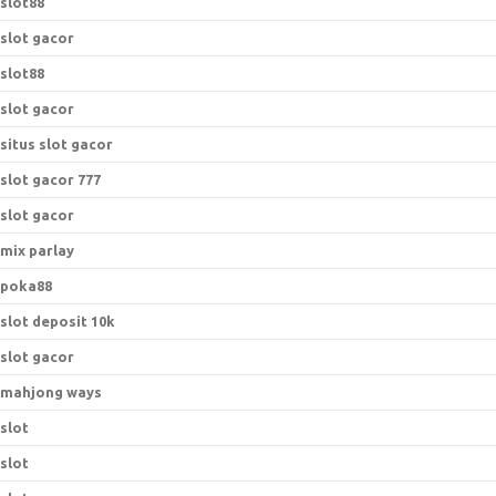
slot88
slot gacor
slot88
slot gacor
situs slot gacor
slot gacor 777
slot gacor
mix parlay
poka88
slot deposit 10k
slot gacor
mahjong ways
slot
slot