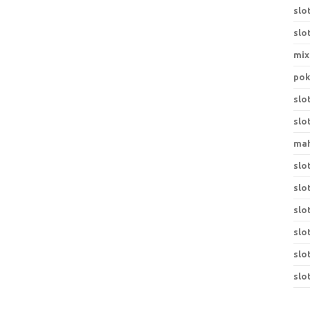
slo
slo
mix
pok
slo
slo
mah
slo
slo
slo
slo
slo
slo