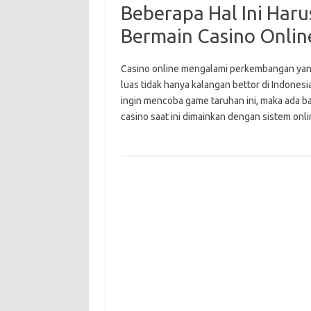
Beberapa Hal Ini Har
Bermain Casino Onlin
Casino online mengalami perkembangan yang 
luas tidak hanya kalangan bettor di Indonesia
ingin mencoba game taruhan ini, maka ada b
casino saat ini dimainkan dengan sistem on