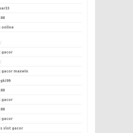
uar33
t88
t online
t
t gacor
t
t gacor maxwin
gki99
t88
t gacor
t88
t gacor
us slot gacor