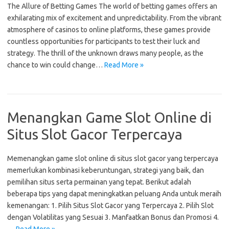
The Allure of Betting Games The world of betting games offers an
exhilarating mix of excitement and unpredictability. From the vibrant
atmosphere of casinos to online platforms, these games provide
countless opportunities for participants to test their luck and
strategy. The thrill of the unknown draws many people, as the
chance to win could change…
Read More »
Menangkan Game Slot Online di
Situs Slot Gacor Terpercaya
Memenangkan game slot online di situs slot gacor yang terpercaya
memerlukan kombinasi keberuntungan, strategi yang baik, dan
pemilihan situs serta permainan yang tepat. Berikut adalah
beberapa tips yang dapat meningkatkan peluang Anda untuk meraih
kemenangan: 1. Pilih Situs Slot Gacor yang Terpercaya 2. Pilih Slot
dengan Volatilitas yang Sesuai 3. Manfaatkan Bonus dan Promosi 4.