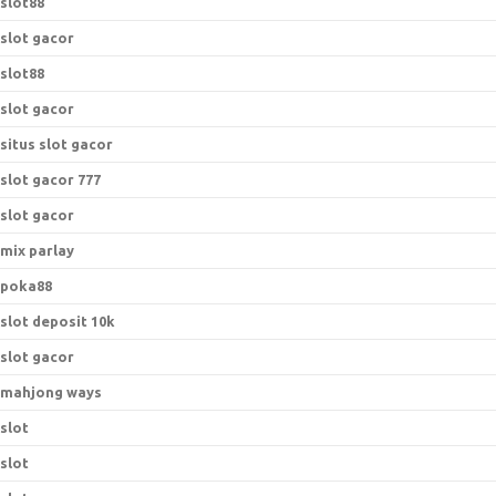
slot88
slot gacor
slot88
slot gacor
situs slot gacor
slot gacor 777
slot gacor
mix parlay
poka88
slot deposit 10k
slot gacor
mahjong ways
slot
slot