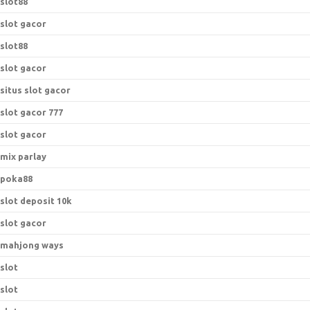
slot88
slot gacor
slot88
slot gacor
situs slot gacor
slot gacor 777
slot gacor
mix parlay
poka88
slot deposit 10k
slot gacor
mahjong ways
slot
slot