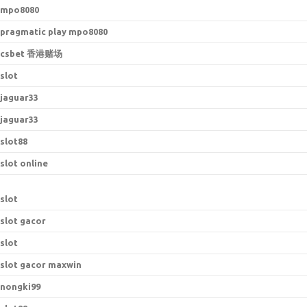
mpo8080
pragmatic play mpo8080
csbet 香港赌场
slot
jaguar33
jaguar33
slot88
slot online
slot
slot gacor
slot
slot gacor maxwin
nongki99