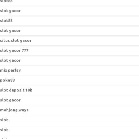
slot88
slot gacor
slot88
slot gacor
situs slot gacor
slot gacor 777
slot gacor
mix parlay
poka88
slot deposit 10k
slot gacor
mahjong ways
slot
slot