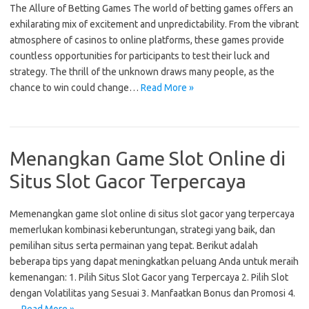
The Allure of Betting Games The world of betting games offers an
exhilarating mix of excitement and unpredictability. From the vibrant
atmosphere of casinos to online platforms, these games provide
countless opportunities for participants to test their luck and
strategy. The thrill of the unknown draws many people, as the
chance to win could change…
Read More »
Menangkan Game Slot Online di
Situs Slot Gacor Terpercaya
Memenangkan game slot online di situs slot gacor yang terpercaya
memerlukan kombinasi keberuntungan, strategi yang baik, dan
pemilihan situs serta permainan yang tepat. Berikut adalah
beberapa tips yang dapat meningkatkan peluang Anda untuk meraih
kemenangan: 1. Pilih Situs Slot Gacor yang Terpercaya 2. Pilih Slot
dengan Volatilitas yang Sesuai 3. Manfaatkan Bonus dan Promosi 4.