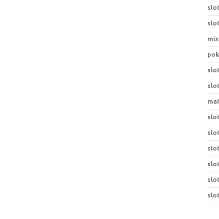
slo
slo
mix
pok
slo
slo
mah
slo
slo
slo
slo
slo
slo