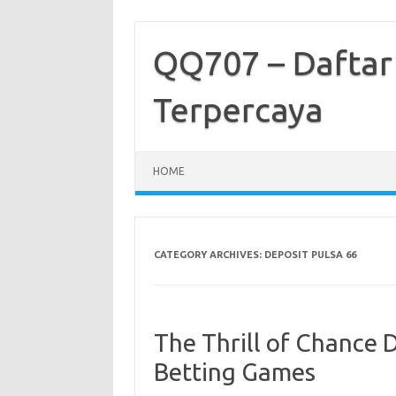
Skip
to
content
QQ707 – Daftar 
Terpercaya
HOME
CATEGORY ARCHIVES:
DEPOSIT PULSA 66
The Thrill of Chance 
Betting Games