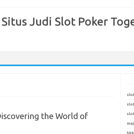
Situs Judi Slot Poker Tog
slo
slo
Discovering the World of
slo
mej
hk