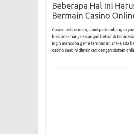
Beberapa Hal Ini Har
Bermain Casino Onlin
Casino online mengalami perkembangan yang 
luas tidak hanya kalangan bettor di Indonesia
ingin mencoba game taruhan ini, maka ada b
casino saat ini dimainkan dengan sistem on