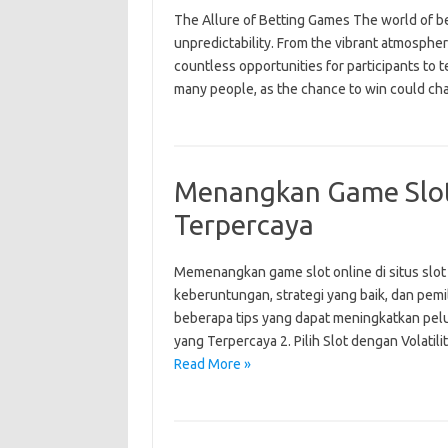
The Allure of Betting Games The world of be
unpredictability. From the vibrant atmosphe
countless opportunities for participants to t
many people, as the chance to win could 
Menangkan Game Slot 
Terpercaya
Memenangkan game slot online di situs slo
keberuntungan, strategi yang baik, dan pemil
beberapa tips yang dapat meningkatkan pelu
yang Terpercaya 2. Pilih Slot dengan Volati
Read More »