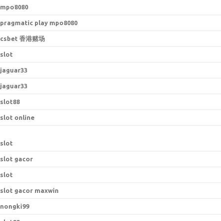
mpo8080
pragmatic play mpo8080
csbet 香港赌场
slot
jaguar33
jaguar33
slot88
slot online
slot
slot gacor
slot
slot gacor maxwin
nongki99