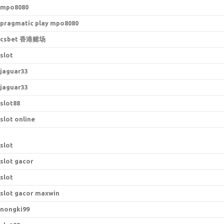
mpo8080
pragmatic play mpo8080
csbet 香港赌场
slot
jaguar33
jaguar33
slot88
slot online
slot
slot gacor
slot
slot gacor maxwin
nongki99