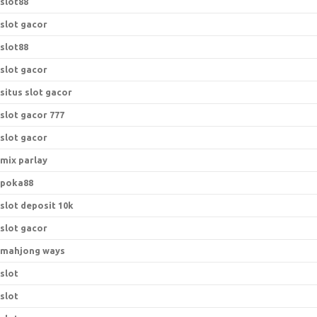
slot88
slot gacor
slot88
slot gacor
situs slot gacor
slot gacor 777
slot gacor
mix parlay
poka88
slot deposit 10k
slot gacor
mahjong ways
slot
slot