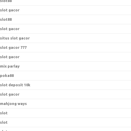
slot88
slot gacor
slot88
slot gacor
situs slot gacor
slot gacor 777
slot gacor
mix parlay
poka88
slot deposit 10k
slot gacor
mahjong ways
slot
slot