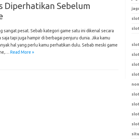
us Diperhatikan Sebelum
jag
e
slo
slo
sangat pesat. Sebab kategori game satu ini dikenal secara
 saja tapi juga hampir di berbagai penjuru dunia. Jika kamu
slo
anyak hal yang perlu kamu perhatikan dulu. Sebab meski game
line,…
Read More »
slo
slo
slo
non
slo
slo
slo
slo
sit