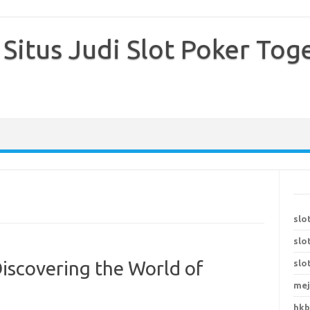
Situs Judi Slot Poker Tog
slo
slo
Discovering the World of
slo
mej
hk