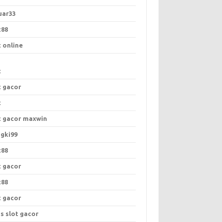
uar33
t88
t online
t
t gacor
t
t gacor maxwin
gki99
t88
t gacor
t88
t gacor
us slot gacor