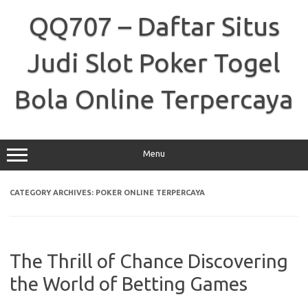
Skip
to
QQ707 – Daftar Situs
content
Judi Slot Poker Togel
Bola Online Terpercaya
Menu
CATEGORY ARCHIVES:
POKER ONLINE TERPERCAYA
The Thrill of Chance Discovering
the World of Betting Games