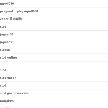
mpo8080
pragmatic play mpo8080
csbet 香港赌场
slot
jaguar33
jaguar33
slot88
slot online
slot
slot gacor
slot
slot gacor maxwin
nongki99