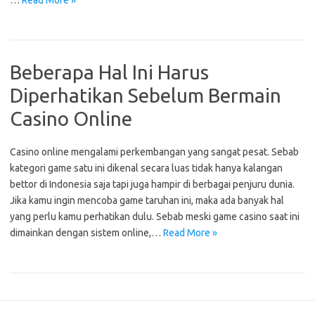
…
Read More »
Beberapa Hal Ini Harus
Diperhatikan Sebelum Bermain
Casino Online
Casino online mengalami perkembangan yang sangat pesat. Sebab
kategori game satu ini dikenal secara luas tidak hanya kalangan
bettor di Indonesia saja tapi juga hampir di berbagai penjuru dunia.
Jika kamu ingin mencoba game taruhan ini, maka ada banyak hal
yang perlu kamu perhatikan dulu. Sebab meski game casino saat ini
dimainkan dengan sistem online,…
Read More »