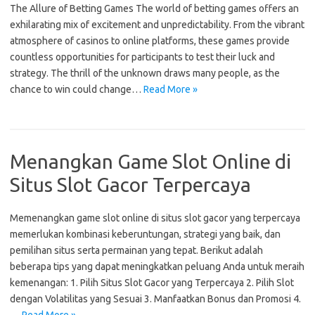
The Allure of Betting Games The world of betting games offers an
exhilarating mix of excitement and unpredictability. From the vibrant
atmosphere of casinos to online platforms, these games provide
countless opportunities for participants to test their luck and
strategy. The thrill of the unknown draws many people, as the
chance to win could change…
Read More »
Menangkan Game Slot Online di
Situs Slot Gacor Terpercaya
Memenangkan game slot online di situs slot gacor yang terpercaya
memerlukan kombinasi keberuntungan, strategi yang baik, dan
pemilihan situs serta permainan yang tepat. Berikut adalah
beberapa tips yang dapat meningkatkan peluang Anda untuk meraih
kemenangan: 1. Pilih Situs Slot Gacor yang Terpercaya 2. Pilih Slot
dengan Volatilitas yang Sesuai 3. Manfaatkan Bonus dan Promosi 4.