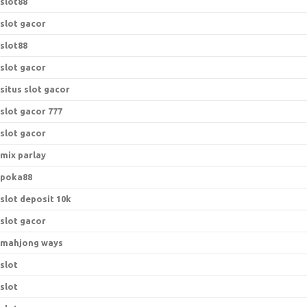
slot88
slot gacor
slot88
slot gacor
situs slot gacor
slot gacor 777
slot gacor
mix parlay
poka88
slot deposit 10k
slot gacor
mahjong ways
slot
slot