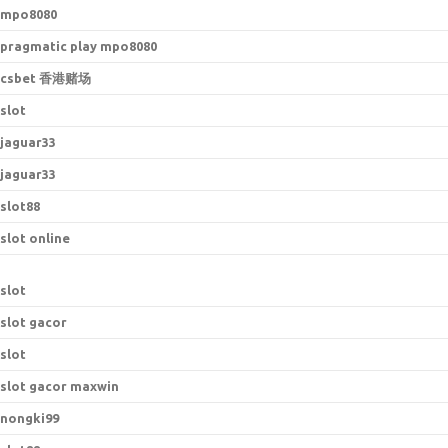
mpo8080
pragmatic play mpo8080
csbet 香港赌场
slot
jaguar33
jaguar33
slot88
slot online
slot
slot gacor
slot
slot gacor maxwin
nongki99