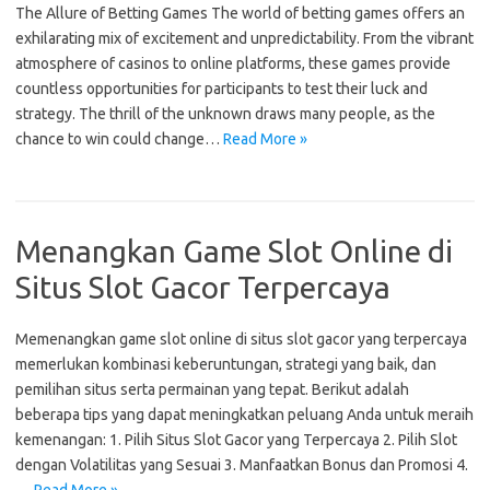
The Allure of Betting Games The world of betting games offers an
exhilarating mix of excitement and unpredictability. From the vibrant
atmosphere of casinos to online platforms, these games provide
countless opportunities for participants to test their luck and
strategy. The thrill of the unknown draws many people, as the
chance to win could change…
Read More »
Menangkan Game Slot Online di
Situs Slot Gacor Terpercaya
Memenangkan game slot online di situs slot gacor yang terpercaya
memerlukan kombinasi keberuntungan, strategi yang baik, dan
pemilihan situs serta permainan yang tepat. Berikut adalah
beberapa tips yang dapat meningkatkan peluang Anda untuk meraih
kemenangan: 1. Pilih Situs Slot Gacor yang Terpercaya 2. Pilih Slot
dengan Volatilitas yang Sesuai 3. Manfaatkan Bonus dan Promosi 4.