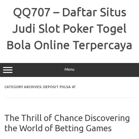
Skip
to
QQ707 – Daftar Situs
content
Judi Slot Poker Togel
Bola Online Terpercaya
Menu
CATEGORY ARCHIVES:
DEPOSIT PULSA 47
The Thrill of Chance Discovering
the World of Betting Games