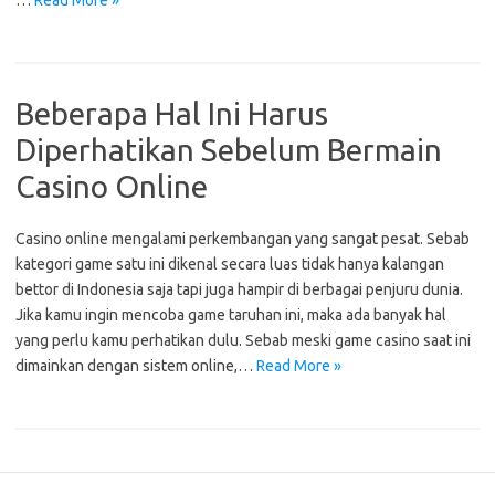
…
Read More »
Beberapa Hal Ini Harus
Diperhatikan Sebelum Bermain
Casino Online
Casino online mengalami perkembangan yang sangat pesat. Sebab
kategori game satu ini dikenal secara luas tidak hanya kalangan
bettor di Indonesia saja tapi juga hampir di berbagai penjuru dunia.
Jika kamu ingin mencoba game taruhan ini, maka ada banyak hal
yang perlu kamu perhatikan dulu. Sebab meski game casino saat ini
dimainkan dengan sistem online,…
Read More »