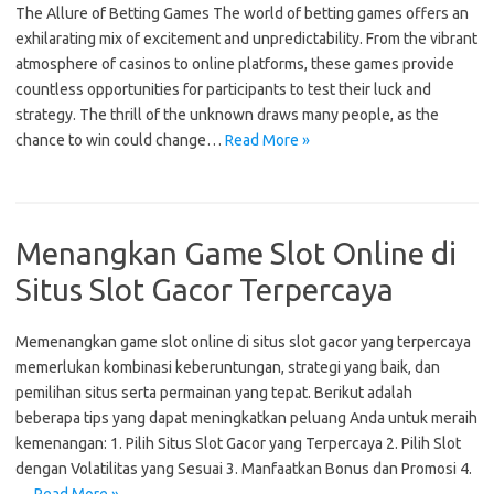
The Allure of Betting Games The world of betting games offers an
exhilarating mix of excitement and unpredictability. From the vibrant
atmosphere of casinos to online platforms, these games provide
countless opportunities for participants to test their luck and
strategy. The thrill of the unknown draws many people, as the
chance to win could change…
Read More »
Menangkan Game Slot Online di
Situs Slot Gacor Terpercaya
Memenangkan game slot online di situs slot gacor yang terpercaya
memerlukan kombinasi keberuntungan, strategi yang baik, dan
pemilihan situs serta permainan yang tepat. Berikut adalah
beberapa tips yang dapat meningkatkan peluang Anda untuk meraih
kemenangan: 1. Pilih Situs Slot Gacor yang Terpercaya 2. Pilih Slot
dengan Volatilitas yang Sesuai 3. Manfaatkan Bonus dan Promosi 4.