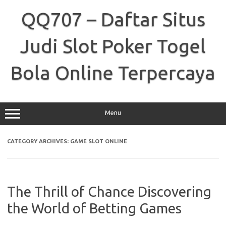
Skip
to
QQ707 – Daftar Situs
content
Judi Slot Poker Togel
Bola Online Terpercaya
Menu
CATEGORY ARCHIVES:
GAME SLOT ONLINE
The Thrill of Chance Discovering
the World of Betting Games