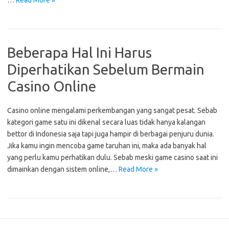
…
Read More »
Beberapa Hal Ini Harus
Diperhatikan Sebelum Bermain
Casino Online
Casino online mengalami perkembangan yang sangat pesat. Sebab
kategori game satu ini dikenal secara luas tidak hanya kalangan
bettor di Indonesia saja tapi juga hampir di berbagai penjuru dunia.
Jika kamu ingin mencoba game taruhan ini, maka ada banyak hal
yang perlu kamu perhatikan dulu. Sebab meski game casino saat ini
dimainkan dengan sistem online,…
Read More »