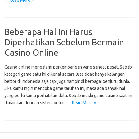
…
Read More »
Beberapa Hal Ini Harus
Diperhatikan Sebelum Bermain
Casino Online
Casino online mengalami perkembangan yang sangat pesat. Sebab
kategori game satu ini dikenal secara luas tidak hanya kalangan
bettor di Indonesia saja tapi juga hampir di berbagai penjuru dunia.
Jika kamu ingin mencoba game taruhan ini, maka ada banyak hal
yang perlu kamu perhatikan dulu. Sebab meski game casino saat ini
dimainkan dengan sistem online,…
Read More »