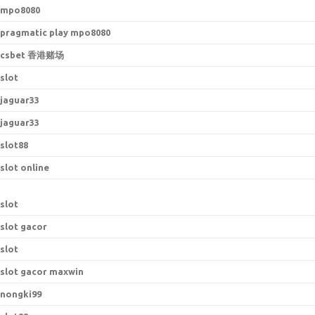
mpo8080
pragmatic play mpo8080
csbet 香港赌场
slot
jaguar33
jaguar33
slot88
slot online
slot
slot gacor
slot
slot gacor maxwin
nongki99