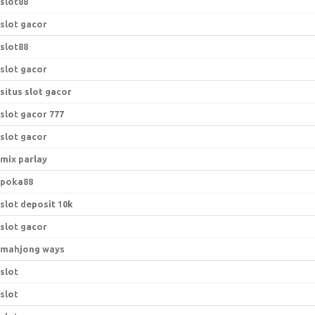
slot88
slot gacor
slot88
slot gacor
situs slot gacor
slot gacor 777
slot gacor
mix parlay
poka88
slot deposit 10k
slot gacor
mahjong ways
slot
slot