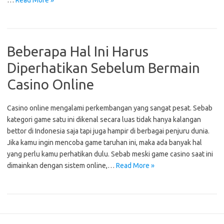
…
Read More »
Beberapa Hal Ini Harus
Diperhatikan Sebelum Bermain
Casino Online
Casino online mengalami perkembangan yang sangat pesat. Sebab
kategori game satu ini dikenal secara luas tidak hanya kalangan
bettor di Indonesia saja tapi juga hampir di berbagai penjuru dunia.
Jika kamu ingin mencoba game taruhan ini, maka ada banyak hal
yang perlu kamu perhatikan dulu. Sebab meski game casino saat ini
dimainkan dengan sistem online,…
Read More »