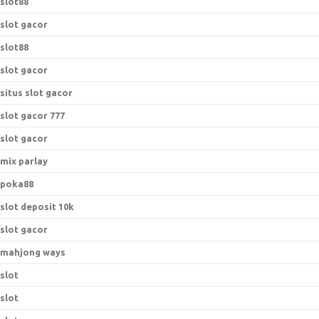
slot88
slot gacor
slot88
slot gacor
situs slot gacor
slot gacor 777
slot gacor
mix parlay
poka88
slot deposit 10k
slot gacor
mahjong ways
slot
slot