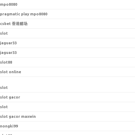
mpo8080
pragmatic play mpo8080
csbet 香港赌场
slot
jaguar33
jaguar33
slot88
slot online
slot
slot gacor
slot
slot gacor maxwin
nongki99