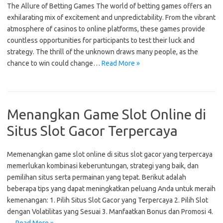
The Allure of Betting Games The world of betting games offers an
exhilarating mix of excitement and unpredictability. From the vibrant
atmosphere of casinos to online platforms, these games provide
countless opportunities for participants to test their luck and
strategy. The thrill of the unknown draws many people, as the
chance to win could change…
Read More »
Menangkan Game Slot Online di
Situs Slot Gacor Terpercaya
Memenangkan game slot online di situs slot gacor yang terpercaya
memerlukan kombinasi keberuntungan, strategi yang baik, dan
pemilihan situs serta permainan yang tepat. Berikut adalah
beberapa tips yang dapat meningkatkan peluang Anda untuk meraih
kemenangan: 1. Pilih Situs Slot Gacor yang Terpercaya 2. Pilih Slot
dengan Volatilitas yang Sesuai 3. Manfaatkan Bonus dan Promosi 4.