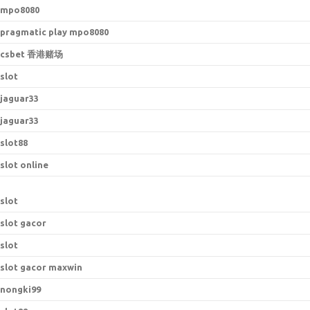
mpo8080
pragmatic play mpo8080
csbet 香港赌场
slot
jaguar33
jaguar33
slot88
slot online
slot
slot gacor
slot
slot gacor maxwin
nongki99