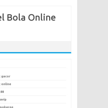
el Bola Online
t gacor
t online
t88
avip
bpokerqq