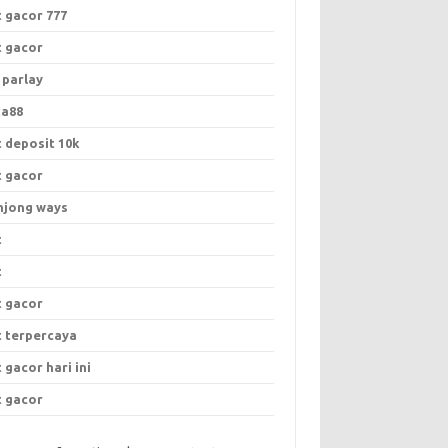
t gacor 777
t gacor
 parlay
a88
t deposit 10k
t gacor
jong ways
t
t
t gacor
t terpercaya
t gacor hari ini
t gacor