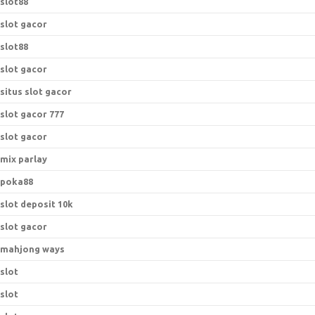
slot88
slot gacor
slot88
slot gacor
situs slot gacor
slot gacor 777
slot gacor
mix parlay
poka88
slot deposit 10k
slot gacor
mahjong ways
slot
slot