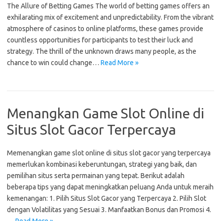
The Allure of Betting Games The world of betting games offers an
exhilarating mix of excitement and unpredictability. From the vibrant
atmosphere of casinos to online platforms, these games provide
countless opportunities for participants to test their luck and
strategy. The thrill of the unknown draws many people, as the
chance to win could change…
Read More »
Menangkan Game Slot Online di
Situs Slot Gacor Terpercaya
Memenangkan game slot online di situs slot gacor yang terpercaya
memerlukan kombinasi keberuntungan, strategi yang baik, dan
pemilihan situs serta permainan yang tepat. Berikut adalah
beberapa tips yang dapat meningkatkan peluang Anda untuk meraih
kemenangan: 1. Pilih Situs Slot Gacor yang Terpercaya 2. Pilih Slot
dengan Volatilitas yang Sesuai 3. Manfaatkan Bonus dan Promosi 4.