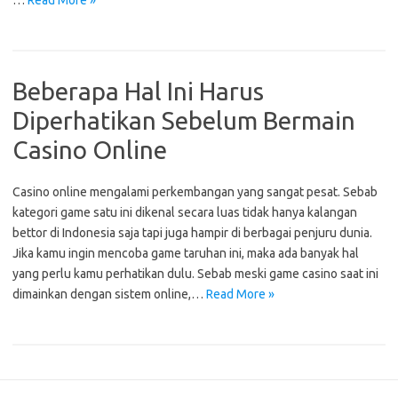
…
Read More »
Beberapa Hal Ini Harus
Diperhatikan Sebelum Bermain
Casino Online
Casino online mengalami perkembangan yang sangat pesat. Sebab
kategori game satu ini dikenal secara luas tidak hanya kalangan
bettor di Indonesia saja tapi juga hampir di berbagai penjuru dunia.
Jika kamu ingin mencoba game taruhan ini, maka ada banyak hal
yang perlu kamu perhatikan dulu. Sebab meski game casino saat ini
dimainkan dengan sistem online,…
Read More »