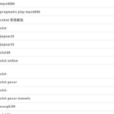
mpo8080
pragmatic play mpo8080
csbet 香港赌场
slot
jaguar33
jaguar33
slot88
slot online
slot
slot gacor
slot
slot gacor maxwin
nongki99