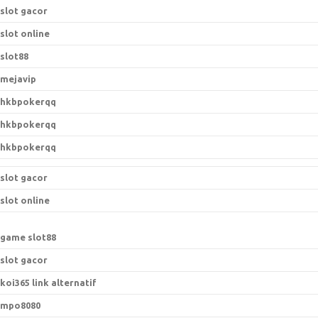
slot gacor
slot online
slot88
mejavip
hkbpokerqq
hkbpokerqq
hkbpokerqq
slot gacor
slot online
game slot88
slot gacor
koi365 link alternatif
mpo8080