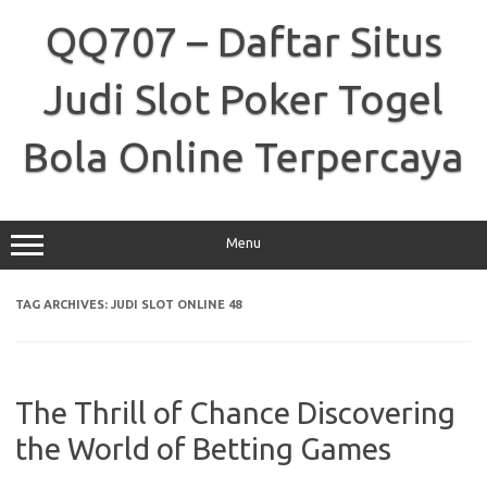
Skip
to
QQ707 – Daftar Situs
content
Judi Slot Poker Togel
Bola Online Terpercaya
Menu
TAG ARCHIVES:
JUDI SLOT ONLINE 48
The Thrill of Chance Discovering
the World of Betting Games