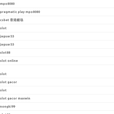
mpo8080
pragmatic play mpo8080
csbet 香港赌场
slot
jaguar33
jaguar33
slot88
slot online
slot
slot gacor
slot
slot gacor maxwin
nongki99