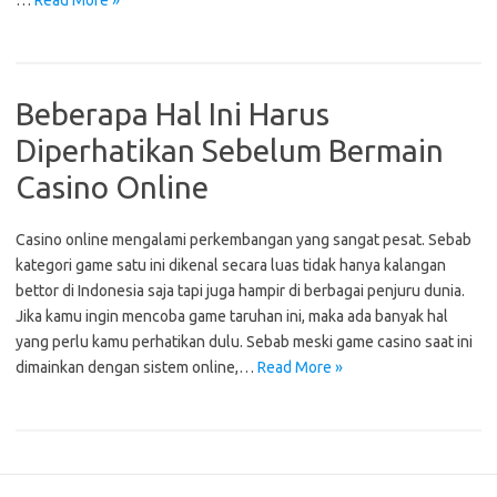
…
Read More »
Beberapa Hal Ini Harus
Diperhatikan Sebelum Bermain
Casino Online
Casino online mengalami perkembangan yang sangat pesat. Sebab
kategori game satu ini dikenal secara luas tidak hanya kalangan
bettor di Indonesia saja tapi juga hampir di berbagai penjuru dunia.
Jika kamu ingin mencoba game taruhan ini, maka ada banyak hal
yang perlu kamu perhatikan dulu. Sebab meski game casino saat ini
dimainkan dengan sistem online,…
Read More »