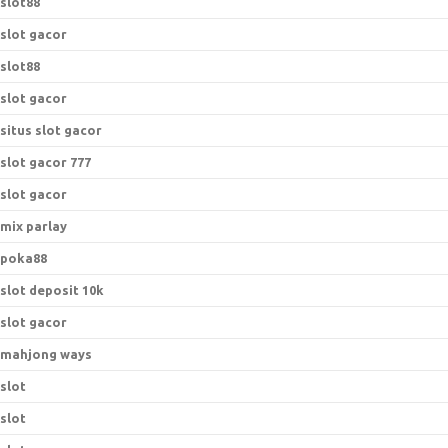
slot88
slot gacor
slot88
slot gacor
situs slot gacor
slot gacor 777
slot gacor
mix parlay
poka88
slot deposit 10k
slot gacor
mahjong ways
slot
slot