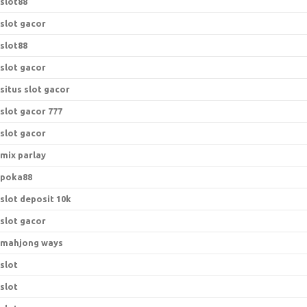
slot88
slot gacor
slot88
slot gacor
situs slot gacor
slot gacor 777
slot gacor
mix parlay
poka88
slot deposit 10k
slot gacor
mahjong ways
slot
slot