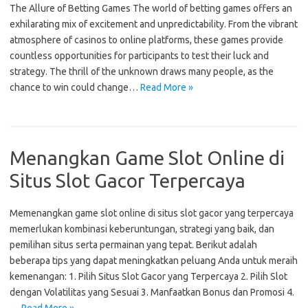
The Allure of Betting Games The world of betting games offers an
exhilarating mix of excitement and unpredictability. From the vibrant
atmosphere of casinos to online platforms, these games provide
countless opportunities for participants to test their luck and
strategy. The thrill of the unknown draws many people, as the
chance to win could change…
Read More »
Menangkan Game Slot Online di
Situs Slot Gacor Terpercaya
Memenangkan game slot online di situs slot gacor yang terpercaya
memerlukan kombinasi keberuntungan, strategi yang baik, dan
pemilihan situs serta permainan yang tepat. Berikut adalah
beberapa tips yang dapat meningkatkan peluang Anda untuk meraih
kemenangan: 1. Pilih Situs Slot Gacor yang Terpercaya 2. Pilih Slot
dengan Volatilitas yang Sesuai 3. Manfaatkan Bonus dan Promosi 4.