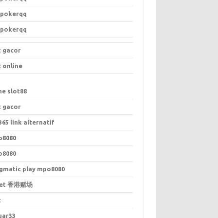
bpokerqq
bpokerqq
t gacor
t online
e slot88
t gacor
365 link alternatif
o8080
o8080
gmatic play mpo8080
bet 香港赌场
t
uar33