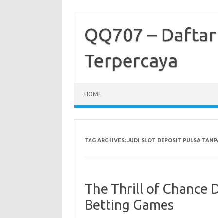
Skip
to
content
QQ707 – Daftar 
Terpercaya
HOME
TAG ARCHIVES:
JUDI SLOT DEPOSIT PULSA TAN
The Thrill of Chance 
Betting Games