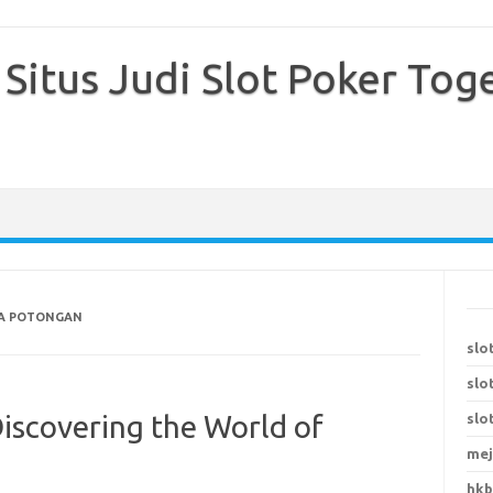
Situs Judi Slot Poker Tog
PA POTONGAN
slo
slo
Discovering the World of
slo
mej
hk