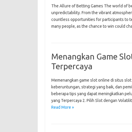
The Allure of Betting Games The world of be
unpredictability. From the vibrant atmosphe
countless opportunities for participants to t
many people, as the chance to win could 
Menangkan Game Slot 
Terpercaya
Memenangkan game slot online di situs slo
keberuntungan, strategi yang baik, dan pemil
beberapa tips yang dapat meningkatkan pelu
yang Terpercaya 2. Pilih Slot dengan Volati
Read More »