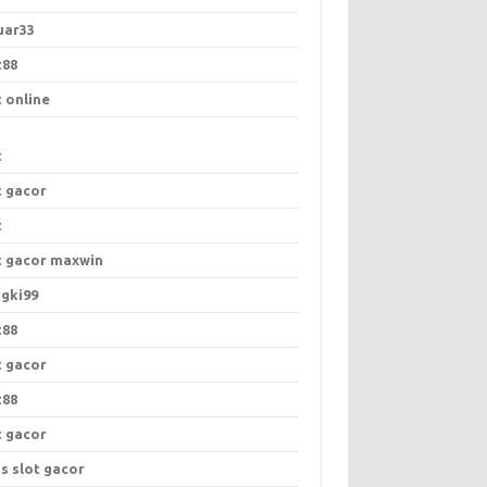
uar33
t88
t online
t
t gacor
t
t gacor maxwin
gki99
t88
t gacor
t88
t gacor
us slot gacor