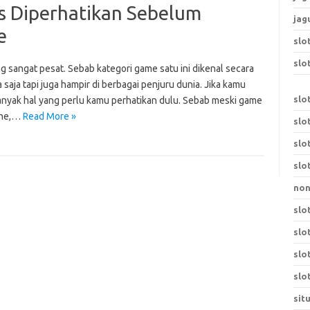
us Diperhatikan Sebelum
jag
e
slo
slo
sangat pesat. Sebab kategori game satu ini dikenal secara
 saja tapi juga hampir di berbagai penjuru dunia. Jika kamu
slo
anyak hal yang perlu kamu perhatikan dulu. Sebab meski game
line,…
Read More »
slo
slo
slo
non
slo
slo
slo
slo
sit