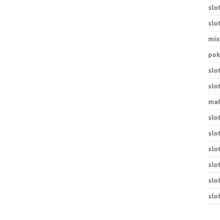
slo
slo
mix
pok
slo
slo
mah
slo
slo
slo
slo
slo
slo