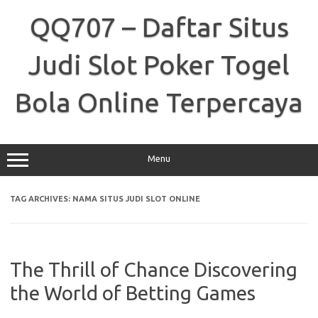
Skip
to
QQ707 – Daftar Situs
content
Judi Slot Poker Togel
Bola Online Terpercaya
Menu
TAG ARCHIVES:
NAMA SITUS JUDI SLOT ONLINE
The Thrill of Chance Discovering
the World of Betting Games