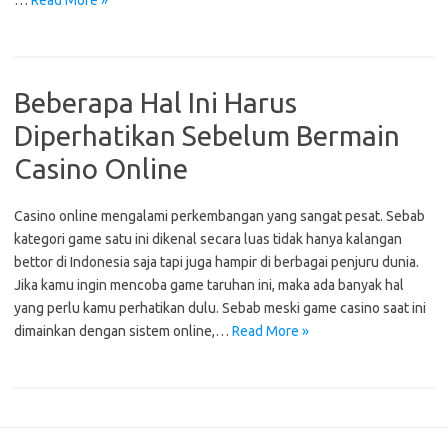
…
Read More »
Beberapa Hal Ini Harus
Diperhatikan Sebelum Bermain
Casino Online
Casino online mengalami perkembangan yang sangat pesat. Sebab
kategori game satu ini dikenal secara luas tidak hanya kalangan
bettor di Indonesia saja tapi juga hampir di berbagai penjuru dunia.
Jika kamu ingin mencoba game taruhan ini, maka ada banyak hal
yang perlu kamu perhatikan dulu. Sebab meski game casino saat ini
dimainkan dengan sistem online,…
Read More »