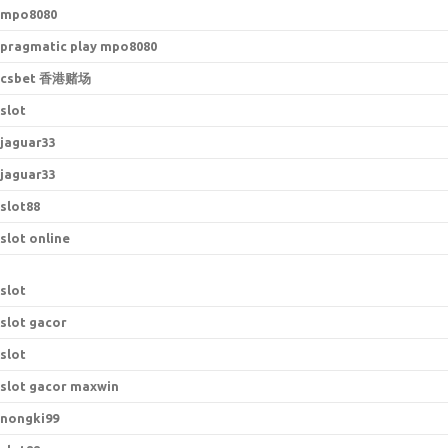
mpo8080
pragmatic play mpo8080
csbet 香港赌场
slot
jaguar33
jaguar33
slot88
slot online
slot
slot gacor
slot
slot gacor maxwin
nongki99