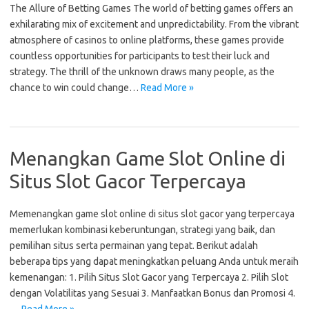
The Allure of Betting Games The world of betting games offers an
exhilarating mix of excitement and unpredictability. From the vibrant
atmosphere of casinos to online platforms, these games provide
countless opportunities for participants to test their luck and
strategy. The thrill of the unknown draws many people, as the
chance to win could change…
Read More »
Menangkan Game Slot Online di
Situs Slot Gacor Terpercaya
Memenangkan game slot online di situs slot gacor yang terpercaya
memerlukan kombinasi keberuntungan, strategi yang baik, dan
pemilihan situs serta permainan yang tepat. Berikut adalah
beberapa tips yang dapat meningkatkan peluang Anda untuk meraih
kemenangan: 1. Pilih Situs Slot Gacor yang Terpercaya 2. Pilih Slot
dengan Volatilitas yang Sesuai 3. Manfaatkan Bonus dan Promosi 4.