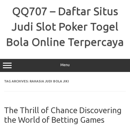
Skip
to
QQ707 – Daftar Situs
content
Judi Slot Poker Togel
Bola Online Terpercaya
Menu
TAG ARCHIVES:
RAHASIA JUDI BOLA JIKI
The Thrill of Chance Discovering
the World of Betting Games