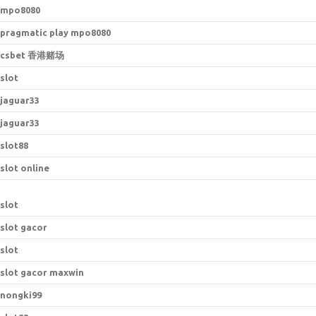
mpo8080
pragmatic play mpo8080
csbet 香港赌场
slot
jaguar33
jaguar33
slot88
slot online
slot
slot gacor
slot
slot gacor maxwin
nongki99