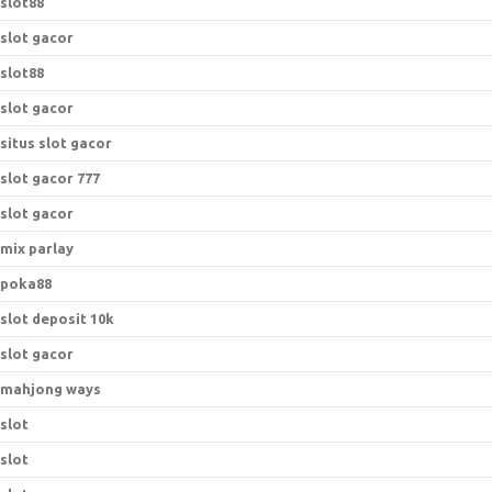
slot88
slot gacor
slot88
slot gacor
situs slot gacor
slot gacor 777
slot gacor
mix parlay
poka88
slot deposit 10k
slot gacor
mahjong ways
slot
slot