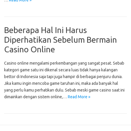
…
Read More »
Beberapa Hal Ini Harus
Diperhatikan Sebelum Bermain
Casino Online
Casino online mengalami perkembangan yang sangat pesat. Sebab
kategori game satu ini dikenal secara luas tidak hanya kalangan
bettor di Indonesia saja tapi juga hampir di berbagai penjuru dunia.
Jika kamu ingin mencoba game taruhan ini, maka ada banyak hal
yang perlu kamu perhatikan dulu. Sebab meski game casino saat ini
dimainkan dengan sistem online,…
Read More »