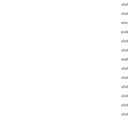
slo
slo
mix
pok
slo
slo
mah
slo
slo
slo
slo
slo
slo