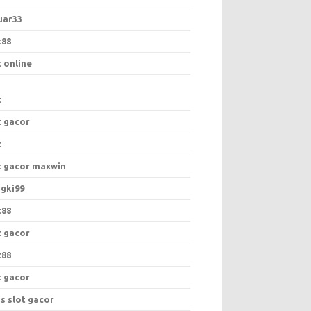
uar33
t88
t online
t
t gacor
t
t gacor maxwin
gki99
t88
t gacor
t88
t gacor
us slot gacor