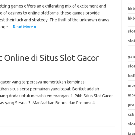
tting games offers an exhilarating mix of excitement and
hk
re of casinos to online platforms, these games provide
hk
est their luck and strategy. The thrill of the unknown draws
change…
Read More »
slo
slo
Online di Situs Slot Gacor
gam
slo
koi
t gacor yang terpercaya memerlukan kombinasi
mp
ihan situs serta permainan yang tepat. Berikut adalah
mp
ang Anda untuk meraih kemenangan: 1. Pilih Situs Slot Gacor
litas yang Sesuai 3. Manfaatkan Bonus dan Promosi 4.…
pra
cs
slo
jag