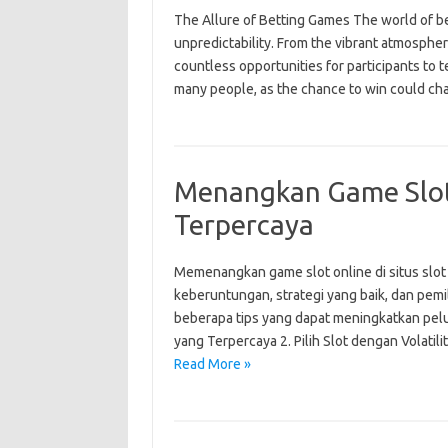
The Allure of Betting Games The world of be
unpredictability. From the vibrant atmosphe
countless opportunities for participants to t
many people, as the chance to win could 
Menangkan Game Slot 
Terpercaya
Memenangkan game slot online di situs slo
keberuntungan, strategi yang baik, dan pemil
beberapa tips yang dapat meningkatkan pelu
yang Terpercaya 2. Pilih Slot dengan Volati
Read More »