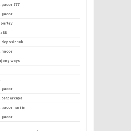
t gacor 777
t gacor
 parlay
a88
t deposit 10k
t gacor
jong ways
t
t
t gacor
t terpercaya
t gacor hari ini
t gacor