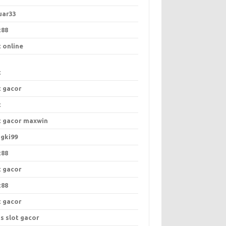
uar33
t88
t online
t
t gacor
t
t gacor maxwin
gki99
t88
t gacor
t88
t gacor
us slot gacor