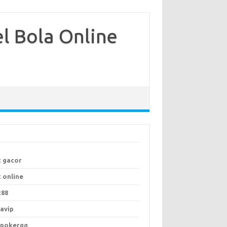
el Bola Online
t gacor
t online
t88
avip
bpokerqq