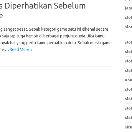
us Diperhatikan Sebelum
jag
e
slo
slo
sangat pesat. Sebab kategori game satu ini dikenal secara
 saja tapi juga hampir di berbagai penjuru dunia. Jika kamu
slo
anyak hal yang perlu kamu perhatikan dulu. Sebab meski game
line,…
Read More »
slo
slo
slo
non
slo
slo
slo
slo
sit