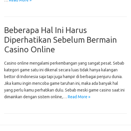
…
Read More »
Beberapa Hal Ini Harus
Diperhatikan Sebelum Bermain
Casino Online
Casino online mengalami perkembangan yang sangat pesat. Sebab
kategori game satu ini dikenal secara luas tidak hanya kalangan
bettor di Indonesia saja tapi juga hampir di berbagai penjuru dunia.
Jika kamu ingin mencoba game taruhan ini, maka ada banyak hal
yang perlu kamu perhatikan dulu. Sebab meski game casino saat ini
dimainkan dengan sistem online,…
Read More »