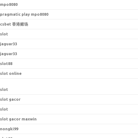
mpo8080
pragmatic play mpo8080
csbet 香港赌场
slot
jaguar33
jaguar33
slot88
slot online
slot
slot gacor
slot
slot gacor maxwin
nongki99