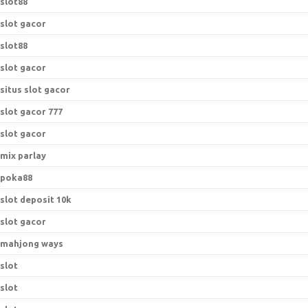
slot88
slot gacor
slot88
slot gacor
situs slot gacor
slot gacor 777
slot gacor
mix parlay
poka88
slot deposit 10k
slot gacor
mahjong ways
slot
slot