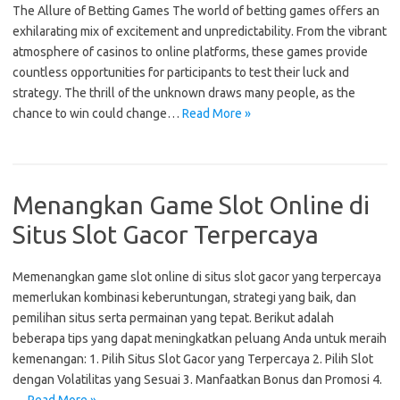
The Allure of Betting Games The world of betting games offers an
exhilarating mix of excitement and unpredictability. From the vibrant
atmosphere of casinos to online platforms, these games provide
countless opportunities for participants to test their luck and
strategy. The thrill of the unknown draws many people, as the
chance to win could change…
Read More »
Menangkan Game Slot Online di
Situs Slot Gacor Terpercaya
Memenangkan game slot online di situs slot gacor yang terpercaya
memerlukan kombinasi keberuntungan, strategi yang baik, dan
pemilihan situs serta permainan yang tepat. Berikut adalah
beberapa tips yang dapat meningkatkan peluang Anda untuk meraih
kemenangan: 1. Pilih Situs Slot Gacor yang Terpercaya 2. Pilih Slot
dengan Volatilitas yang Sesuai 3. Manfaatkan Bonus dan Promosi 4.