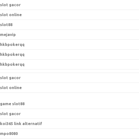
slot gacor
slot online
slot88
mejavip
hkbpokerqq
hkbpokerqq
hkbpokerqq
slot gacor
slot online
game slot88
slot gacor
koi365 link alternatif
mpo8080