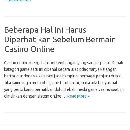
…
Read More »
Beberapa Hal Ini Harus
Diperhatikan Sebelum Bermain
Casino Online
Casino online mengalami perkembangan yang sangat pesat. Sebab
kategori game satu ini dikenal secara luas tidak hanya kalangan
bettor di Indonesia saja tapi juga hampir di berbagai penjuru dunia.
Jika kamu ingin mencoba game taruhan ini, maka ada banyak hal
yang perlu kamu perhatikan dulu. Sebab meski game casino saat ini
dimainkan dengan sistem online,…
Read More »