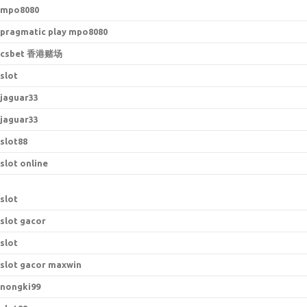
mpo8080
pragmatic play mpo8080
csbet 香港赌场
slot
jaguar33
jaguar33
slot88
slot online
slot
slot gacor
slot
slot gacor maxwin
nongki99