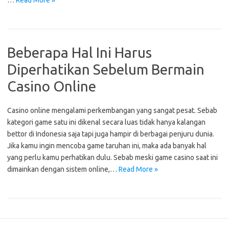
…
Read More »
Beberapa Hal Ini Harus
Diperhatikan Sebelum Bermain
Casino Online
Casino online mengalami perkembangan yang sangat pesat. Sebab
kategori game satu ini dikenal secara luas tidak hanya kalangan
bettor di Indonesia saja tapi juga hampir di berbagai penjuru dunia.
Jika kamu ingin mencoba game taruhan ini, maka ada banyak hal
yang perlu kamu perhatikan dulu. Sebab meski game casino saat ini
dimainkan dengan sistem online,…
Read More »