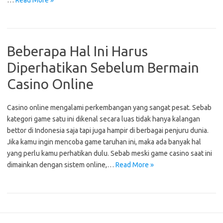
…
Read More »
Beberapa Hal Ini Harus
Diperhatikan Sebelum Bermain
Casino Online
Casino online mengalami perkembangan yang sangat pesat. Sebab
kategori game satu ini dikenal secara luas tidak hanya kalangan
bettor di Indonesia saja tapi juga hampir di berbagai penjuru dunia.
Jika kamu ingin mencoba game taruhan ini, maka ada banyak hal
yang perlu kamu perhatikan dulu. Sebab meski game casino saat ini
dimainkan dengan sistem online,…
Read More »