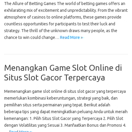
The Allure of Betting Games The world of betting games offers an
exhilarating mix of excitement and unpredictability. From the vibrant
atmosphere of casinos to online platforms, these games provide
countless opportunities for participants to test their luck and
strategy. The thrill of the unknown draws many people, as the
chance to win could change…
Read More »
Menangkan Game Slot Online di
Situs Slot Gacor Terpercaya
Memenangkan game slot online di situs slot gacor yang terpercaya
memerlukan kombinasi keberuntungan, strategi yang baik, dan
pemilihan situs serta permainan yang tepat. Berikut adalah
beberapa tips yang dapat meningkatkan peluang Anda untuk meraih
kemenangan: 1. Pilih Situs Slot Gacor yang Terpercaya 2. Pilih Slot
dengan Volatilitas yang Sesuai 3. Manfaatkan Bonus dan Promosi 4.