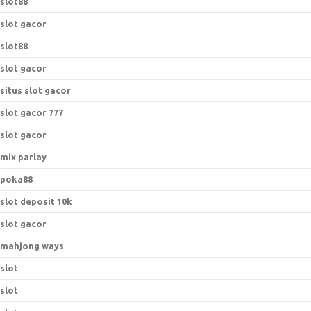
slot88
slot gacor
slot88
slot gacor
situs slot gacor
slot gacor 777
slot gacor
mix parlay
poka88
slot deposit 10k
slot gacor
mahjong ways
slot
slot