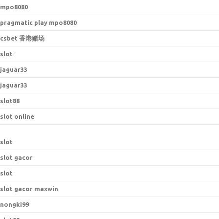
mpo8080
pragmatic play mpo8080
csbet 香港赌场
slot
jaguar33
jaguar33
slot88
slot online
slot
slot gacor
slot
slot gacor maxwin
nongki99