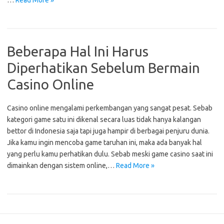
…
Read More »
Beberapa Hal Ini Harus
Diperhatikan Sebelum Bermain
Casino Online
Casino online mengalami perkembangan yang sangat pesat. Sebab
kategori game satu ini dikenal secara luas tidak hanya kalangan
bettor di Indonesia saja tapi juga hampir di berbagai penjuru dunia.
Jika kamu ingin mencoba game taruhan ini, maka ada banyak hal
yang perlu kamu perhatikan dulu. Sebab meski game casino saat ini
dimainkan dengan sistem online,…
Read More »