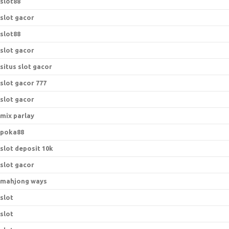
slot88
slot gacor
slot88
slot gacor
situs slot gacor
slot gacor 777
slot gacor
mix parlay
poka88
slot deposit 10k
slot gacor
mahjong ways
slot
slot