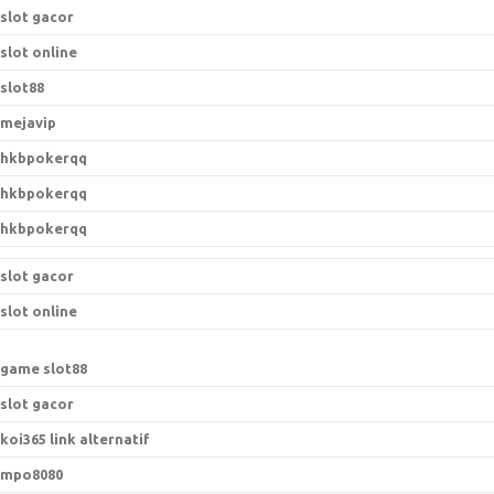
slot gacor
slot online
slot88
mejavip
hkbpokerqq
hkbpokerqq
hkbpokerqq
slot gacor
slot online
game slot88
slot gacor
koi365 link alternatif
mpo8080