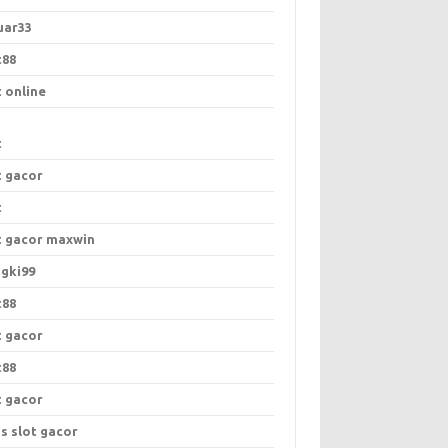
uar33
t88
t online
t
t gacor
t
t gacor maxwin
gki99
t88
t gacor
t88
t gacor
us slot gacor