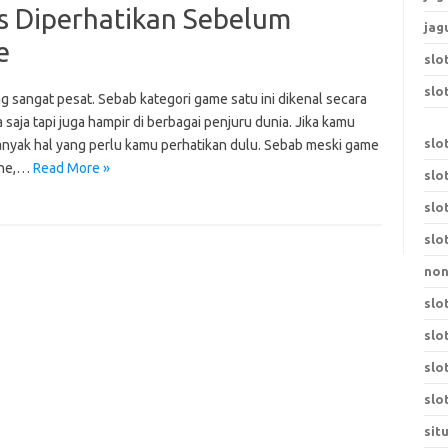
us Diperhatikan Sebelum
jag
e
slo
slo
sangat pesat. Sebab kategori game satu ini dikenal secara
 saja tapi juga hampir di berbagai penjuru dunia. Jika kamu
slo
anyak hal yang perlu kamu perhatikan dulu. Sebab meski game
line,…
Read More »
slo
slo
slo
non
slo
slo
slo
slo
sit