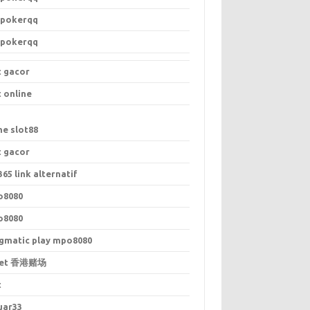
bpokerqq
bpokerqq
t gacor
t online
e slot88
t gacor
365 link alternatif
o8080
o8080
gmatic play mpo8080
bet 香港赌场
t
uar33