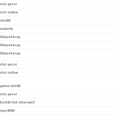
slot gacor
slot online
slot88
mejavip
hkbpokerqq
hkbpokerqq
hkbpokerqq
slot gacor
slot online
game slot88
slot gacor
koi365 link alternatif
mpo8080