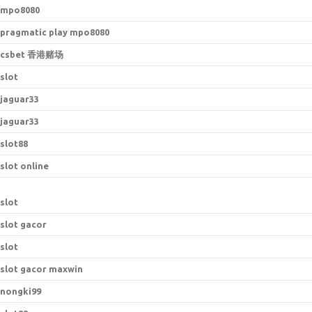
mpo8080
pragmatic play mpo8080
csbet 香港赌场
slot
jaguar33
jaguar33
slot88
slot online
slot
slot gacor
slot
slot gacor maxwin
nongki99